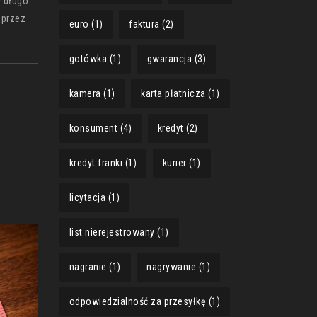
ł długo
 przez
euro
(1)
faktura
(2)
gotówka
(1)
gwarancja
(3)
kamera
(1)
karta płatnicza
(1)
konsument
(4)
kredyt
(2)
kredyt franki
(1)
kurier
(1)
licytacja
(1)
list nierejestrowany
(1)
nagranie
(1)
nagrywanie
(1)
odpowiedzialność za przesyłkę
(1)