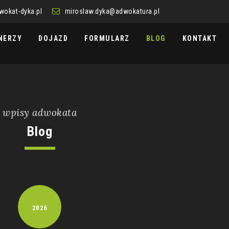
wokat-dyka.pl
miroslaw.dyka@adwokatura.pl
NERZY
DOJAZD
FORMULARZ
BLOG
KONTAKT
wpisy adwokata
Blog
2026