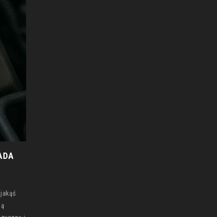
ADA
jakąś
dą