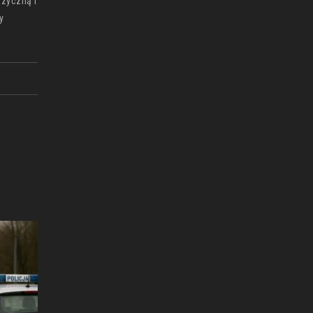
izyczną i
y