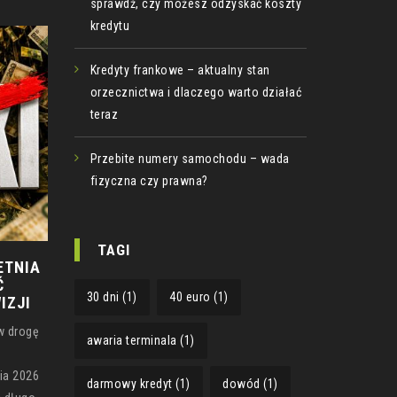
sprawdź, czy możesz odzyskać koszty
kredytu
Kredyty frankowe – aktualny stan
orzecznictwa i dlaczego warto działać
teraz
Przebite numery samochodu – wada
fizyczna czy prawna?
TAGI
ETNIA
Ć
30 dni
(1)
40 euro
(1)
IZJI
w drogę
awaria terminala
(1)
ia 2026
darmowy kredyt
(1)
dowód
(1)