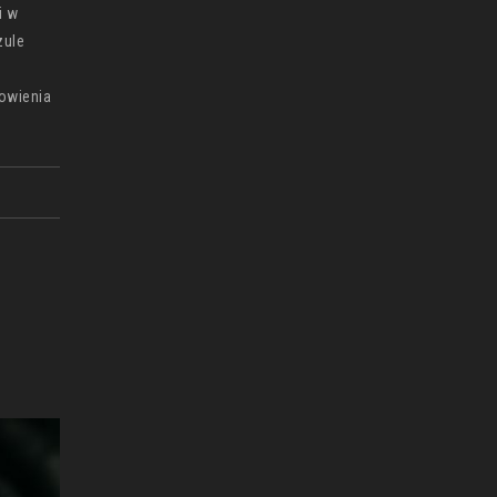
i w
zule
owienia