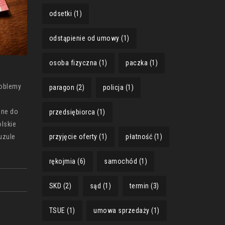
odsetki
(1)
odstąpienie od umowy
(1)
osoba fizyczna
(1)
paczka
(1)
roblemy
paragon
(2)
policja
(1)
ane do
przedsiębiorca
(1)
lskie
uzule
przyjęcie oferty
(1)
płatność
(1)
rękojmia
(6)
samochód
(1)
SKD
(2)
sąd
(1)
termin
(3)
TSUE
(1)
umowa sprzedaży
(1)