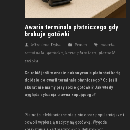
Awaria terminala płatniczego gdy
brakuje gotówki
Mirosław Dyka
Prawo
awaria
terminala
,
gotówka
,
karta płatnicza
,
płatność
,
zwłoka
Co robić jeśli w czasie dokonywania płatności kartą
dojdzie do awarii terminala płatniczego? Co jeśli
akurat nie mamy przy sobie gotówki? Jak wtedy
wygląda sytuacja prawna kupującego?
Płatności elektroniczne stają się coraz popularniejsze i
powoli wypierają tradycyjną gotówkę. Wygoda
korzystania z kart kredytowych, debetowych,