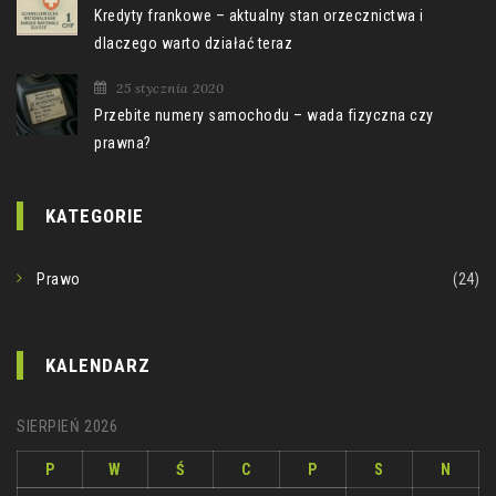
Kredyty frankowe – aktualny stan orzecznictwa i
dlaczego warto działać teraz
25 stycznia 2020
Przebite numery samochodu – wada fizyczna czy
prawna?
KATEGORIE
Prawo
(24)
KALENDARZ
SIERPIEŃ 2026
P
W
Ś
C
P
S
N