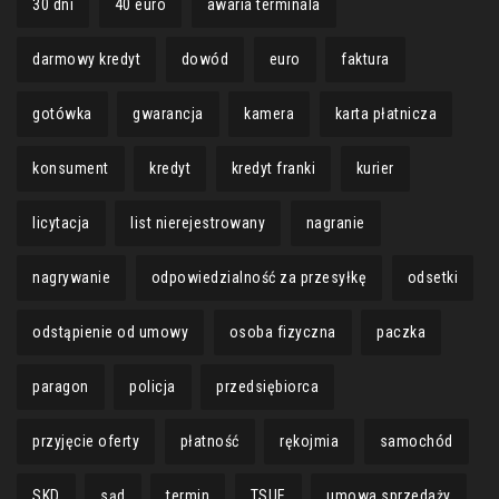
30 dni
40 euro
awaria terminala
darmowy kredyt
dowód
euro
faktura
gotówka
gwarancja
kamera
karta płatnicza
konsument
kredyt
kredyt franki
kurier
licytacja
list nierejestrowany
nagranie
nagrywanie
odpowiedzialność za przesyłkę
odsetki
odstąpienie od umowy
osoba fizyczna
paczka
paragon
policja
przedsiębiorca
przyjęcie oferty
płatność
rękojmia
samochód
SKD
sąd
termin
TSUE
umowa sprzedaży