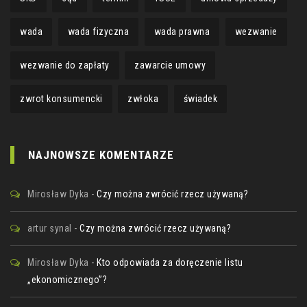
wada
wada fizyczna
wada prawna
wezwanie
wezwanie do zapłaty
zawarcie umowy
zwrot konsumencki
zwłoka
świadek
NAJNOWSZE KOMENTARZE
Mirosław Dyka
-
Czy można zwrócić rzecz używaną?
artur synal
-
Czy można zwrócić rzecz używaną?
Mirosław Dyka
-
Kto odpowiada za doręczenie listu
„ekonomicznego”?