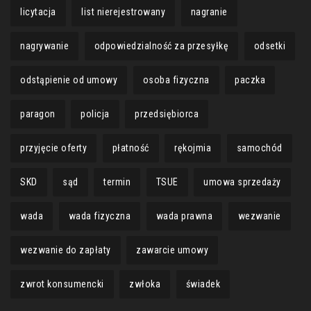
licytacja
list nierejestrowany
nagranie
nagrywanie
odpowiedzialność za przesyłkę
odsetki
odstąpienie od umowy
osoba fizyczna
paczka
paragon
policja
przedsiębiorca
przyjęcie oferty
płatność
rękojmia
samochód
SKD
sąd
termin
TSUE
umowa sprzedaży
wada
wada fizyczna
wada prawna
wezwanie
wezwanie do zapłaty
zawarcie umowy
zwrot konsumencki
zwłoka
świadek