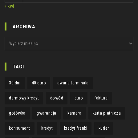
« kwi
ARCHIWA
ARCHIWA
TAGI
30 dni
40 euro
awaria terminala
darmowy kredyt
dowód
euro
faktura
gotówka
gwarancja
kamera
karta płatnicza
konsument
kredyt
kredyt franki
kurier