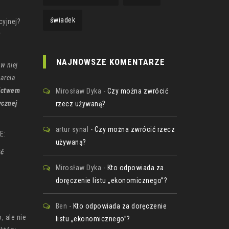
świadek
cyjnej?
y
NAJNOWSZE KOMENTARZE
w niej
warcia
nictwem
Mirosław Dyka
-
Czy można zwrócić
ycznej
rzecz używaną?
artur synal
-
Czy można zwrócić rzecz
E:
używaną?
yć
Mirosław Dyka
-
Kto odpowiada za
doręczenie listu „ekonomicznego”?
Ben
-
Kto odpowiada za doręczenie
, ale nie
listu „ekonomicznego”?