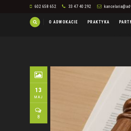
602 658 652
33 47 40 292
kancelaria@ad
Skip
O ADWOKACIE
PRAKTYKA
PART
to
content
Tag 
13
MAJ
8