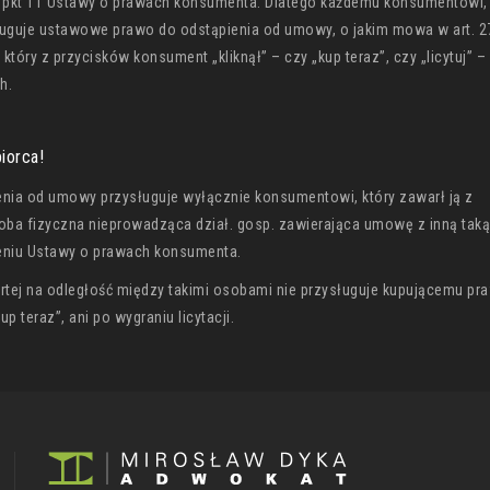
 38 pkt 11 Ustawy o prawach konsumenta. Dlatego każdemu konsumentowi, 
ysługuje ustawowe prawo do odstąpienia od umowy, o jakim mowa w art. 
tóry z przycisków konsument „kliknął” – czy „kup teraz”, czy „licytuj” 
h.
iorca!
nia od umowy przysługuje wyłącznie konsumentowi, który zawarł ją z
soba fizyczna nieprowadząca dział. gosp. zawierająca umowę z inną tak
ieniu Ustawy o prawach konsumenta.
tej na odległość między takimi osobami nie przysługuje kupującemu pr
p teraz”, ani po wygraniu licytacji.