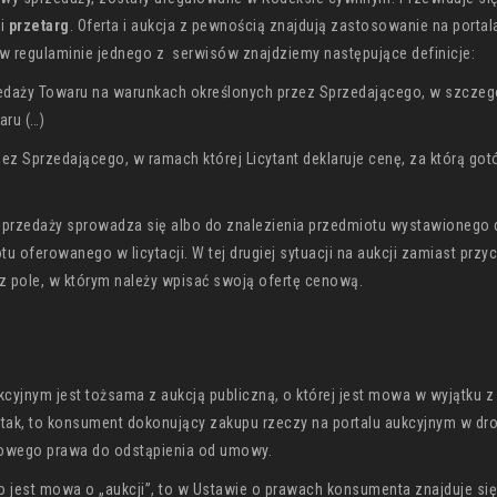
i
przetarg
. Oferta i aukcja z pewnością znajdują zastosowanie na portal
w regulaminie jednego z serwisów znajdziemy następujące definicje:
daży Towaru na warunkach określonych przez Sprzedającego, w szczeg
aru (…)
zez Sprzedającego, w ramach której Licytant deklaruje cenę, za którą got
rzedaży sprowadza się albo do znalezienia przedmiotu wystawionego 
tu oferowanego w licytacji. W tej drugiej sytuacji na aukcji zamiast przy
oraz pole, w którym należy wpisać swoją ofertę cenową.
ukcyjnym jest tożsama z aukcją publiczną, o której jest mowa w wyjątku z
 tak, to konsument dokonujący zakupu rzeczy na portalu aukcyjnym w dr
awowego prawa do odstąpienia od umowy.
o jest mowa o „aukcji”, to w Ustawie o prawach konsumenta znajduje się