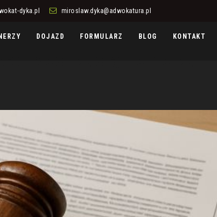
wokat-dyka.pl
miroslaw.dyka@adwokatura.pl
NERZY
DOJAZD
FORMULARZ
BLOG
KONTAKT
Archives:
odstąpienie od 
Odstąpienie Od Umowy