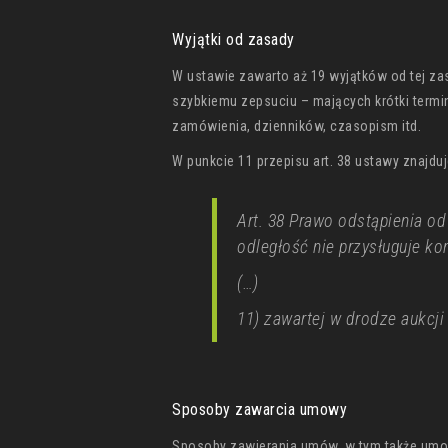
Wyjątki od zasady
W ustawie zawarto aż 19 wyjątków od tej za
szybkiemu zepsuciu – mających krótki termi
zamówienia, dzienników, czasopism itd.
W punkcie 11 przepisu art. 38 ustawy znajduj
Art. 38 Prawo odstąpienia o
odległość nie przysługuje k
(…)
11) zawartej w drodze aukcji 
Sposoby zawarcia umowy
Sposoby zawierania umów, w tym także umow