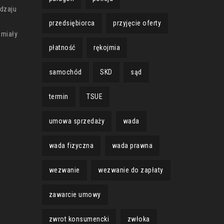
odzaju
przedsiębiorca
przyjęcie oferty
 miały
płatność
rękojmia
samochód
SKD
sąd
termin
TSUE
umowa sprzedaży
wada
wada fizyczna
wada prawna
wezwanie
wezwanie do zapłaty
zawarcie umowy
zwrot konsumencki
zwłoka