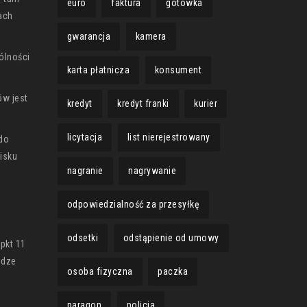
euro
faktura
gotówka
ach
gwarancja
kamera
ólności
karta płatnicza
konsument
ów jest
kredyt
kredyt franki
kurier
licytacja
list nierejestrowany
do
cisku
nagranie
nagrywanie
odpowiedzialność za przesyłkę
odsetki
odstąpienie od umowy
 pkt 11
odze
osoba fizyczna
paczka
paragon
policja