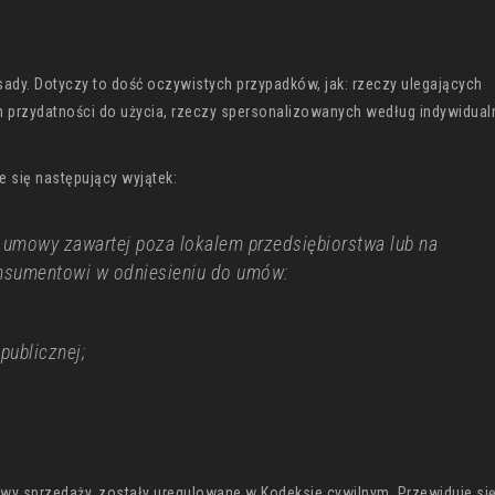
sady. Dotyczy to dość oczywistych przypadków, jak: rzeczy ulegających
n przydatności do użycia, rzeczy spersonalizowanych według indywidua
e się następujący wyjątek:
d umowy zawartej poza lokalem przedsiębiorstwa lub na
onsumentowi w odniesieniu do umów:
publicznej;
y sprzedaży, zostały uregulowane w Kodeksie cywilnym. Przewiduje si