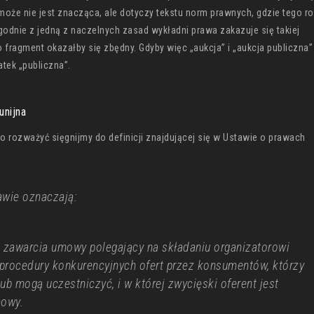
oże nie jest znacząca, ale dotyczy tekstu norm prawnych, gdzie tego r
godnie z jedną z naczelnych zasad wykładni prawa zakazuje się takiej
go fragment okazałby się zbędny. Gdyby więc „aukcja” i „aukcja publiczna”
tek „publiczna”.
unijna
 to rozważyć sięgnijmy do definicji znajdującej się w Ustawie o prawach
tawie oznaczają:
b zawarcia umowy polegający na składaniu organizatorowi
 procedury konkurencyjnych ofert przez konsumentów, którzy
lub mogą uczestniczyć, i w której zwycięski oferent jest
mowy.