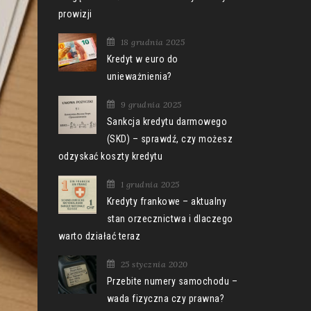
prowizji
18 grudnia 2025
Kredyt w euro do
unieważnienia?
9 grudnia 2025
Sankcja kredytu darmowego
(SKD) – sprawdź, czy możesz
odzyskać koszty kredytu
1 grudnia 2025
Kredyty frankowe – aktualny
stan orzecznictwa i dlaczego
warto działać teraz
25 stycznia 2020
Przebite numery samochodu –
wada fizyczna czy prawna?