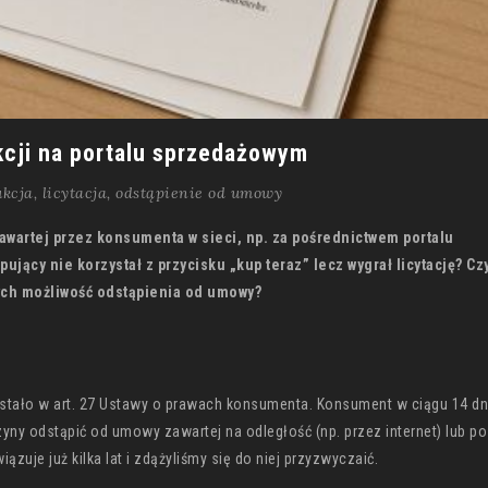
kcji na portalu sprzedażowym
ukcja
,
licytacja
,
odstąpienie od umowy
wartej przez konsumenta w sieci, np. za pośrednictwem portalu
jący nie korzystał z przycisku „kup teraz” lecz wygrał licytację? Czy
ych możliwość odstąpienia od umowy?
tało w art. 27 Ustawy o prawach konsumenta. Konsument w ciągu 14 dn
ny odstąpić od umowy zawartej na odległość (np. przez internet) lub p
zuje już kilka lat i zdążyliśmy się do niej przyzwyczaić.