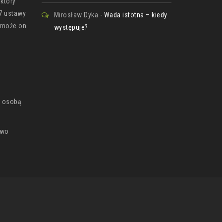
który
27 ustawy
Mirosław Dyka
-
Wada istotna – kiedy
– może on
występuje?
ą osobą
awo