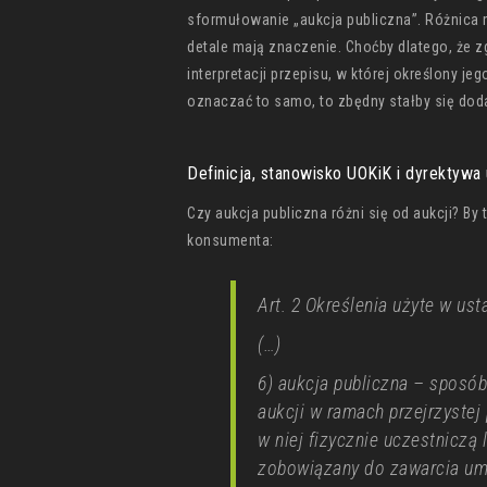
sformułowanie „aukcja publiczna”. Różnica m
detale mają znaczenie. Choćby dlatego, że z
interpretacji przepisu, w której określony je
oznaczać to samo, to zbędny stałby się doda
Definicja, stanowisko UOKiK i dyrektywa 
Czy aukcja publiczna różni się od aukcji? By
konsumenta:
Art. 2 Określenia użyte w us
(…)
6) aukcja publiczna – sposó
aukcji w ramach przejrzystej
w niej fizycznie uczestniczą 
zobowiązany do zawarcia u