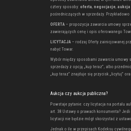
cztery sposoby:
oferta
,
negocjacje
,
aukcja
pośredniczących w sprzedaży. Przykładowo 
OFERTA
– propozycja zawarcia umowy sprze
zawierających cenę i opis oferowanego Tow
LICYTACJA
– rodzaj Oferty zainicjowanej pr
nabyć Towar.
Wybór między sposobami zawarcia umowy sp
sprzedaży z opcją „kup teraz”, albo przedmio
„kup teraz” znajduje się przycisk „licytuj” 
Aukcja czy aukcja publiczna?
Powstaje pytanie: czy licytacja na portalu a
art. 38 Ustawy o prawach konsumenta? Jeśli
licytacji nie będzie mógł skorzystać z ust
Jednak o ile w przepisach Kodeksu cywilneg