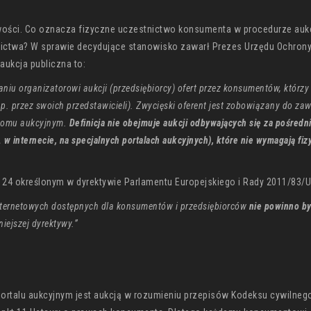
iwości. Co oznacza fizyczne uczestnictwo konsumenta w procedurze auk
ictwa? W sprawie decydujące stanowisko zawarł Prezes Urzędu Ochron
aukcja publiczna to:
iu organizatorowi aukcji (przedsiębiorcy) ofert przez konsumentów, którzy 
p. przez swoich przedstawicieli). Zwycięski oferent jest zobowiązany do za
w domu aukcyjnym.
Definicja nie obejmuje aukcji odbywających się za pośred
w internecie, na specjalnych portalach aukcyjnych), które nie wymagają fiz
r 24 określonym w dyrektywie Parlamentu Europejskiego i Rady 2011/83/U
internetowych dostępnych dla konsumentów i przedsiębiorców
nie powinno b
iejszej dyrektywy.”
portalu aukcyjnym jest aukcją w rozumieniu przepisów Kodeksu cywilnego