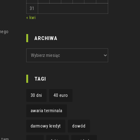
31
« kwi
lnego
ARCHIWA
ARCHIWA
TAGI
30 dni
40 euro
awaria terminala
darmowy kredyt
dowód
ę tam