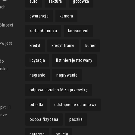
euro
faktura
gotówka
ach
gwarancja
kamera
ólności
karta płatnicza
konsument
ów jest
kredyt
kredyt franki
kurier
licytacja
list nierejestrowany
do
cisku
nagranie
nagrywanie
odpowiedzialność za przesyłkę
odsetki
odstąpienie od umowy
 pkt 11
odze
osoba fizyczna
paczka
paragon
policja