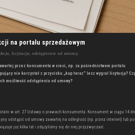
kcji na portalu sprzedażowym
ukcja
,
licytacja
,
odstąpienie od umowy
wartej przez konsumenta w sieci, np. za pośrednictwem portalu
jący nie korzystał z przycisku „kup teraz” lecz wygrał licytację? Czy
ych możliwość odstąpienia od umowy?
tało w art. 27 Ustawy o prawach konsumenta. Konsument w ciągu 14 dn
ny odstąpić od umowy zawartej na odległość (np. przez internet) lub p
zuje już kilka lat i zdążyliśmy się do niej przyzwyczaić.