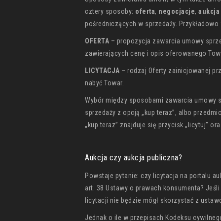
cztery sposoby:
oferta
,
negocjacje
,
aukcja
pośredniczących w sprzedaży. Przykładowo 
OFERTA
– propozycja zawarcia umowy sprze
zawierających cenę i opis oferowanego Tow
LICYTACJA
– rodzaj Oferty zainicjowanej pr
nabyć Towar.
Wybór między sposobami zawarcia umowy sp
sprzedaży z opcją „kup teraz”, albo przedmio
„kup teraz” znajduje się przycisk „licytuj” 
Aukcja czy aukcja publiczna?
Powstaje pytanie: czy licytacja na portalu a
art. 38 Ustawy o prawach konsumenta? Jeśli
licytacji nie będzie mógł skorzystać z ust
Jednak o ile w przepisach Kodeksu cywilneg