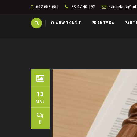
602 658 652
33 47 40 292
kancelaria@ad
Skip
O ADWOKACIE
PRAKTYKA
PART
to
content
13
MAJ
8