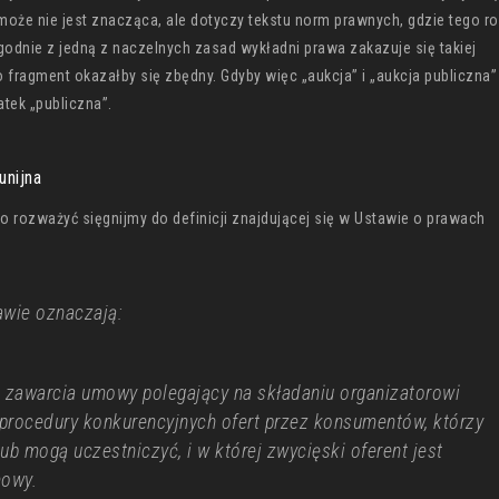
oże nie jest znacząca, ale dotyczy tekstu norm prawnych, gdzie tego r
godnie z jedną z naczelnych zasad wykładni prawa zakazuje się takiej
go fragment okazałby się zbędny. Gdyby więc „aukcja” i „aukcja publiczna”
tek „publiczna”.
unijna
 to rozważyć sięgnijmy do definicji znajdującej się w Ustawie o prawach
tawie oznaczają:
b zawarcia umowy polegający na składaniu organizatorowi
 procedury konkurencyjnych ofert przez konsumentów, którzy
lub mogą uczestniczyć, i w której zwycięski oferent jest
mowy.