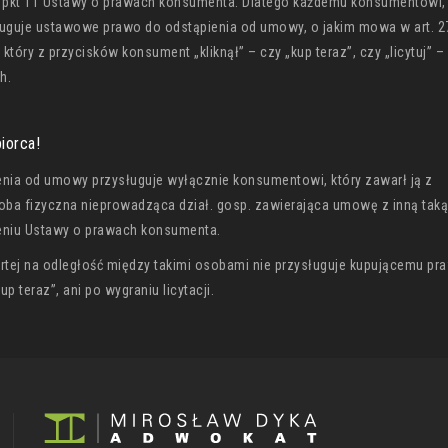
 38 pkt 11 Ustawy o prawach konsumenta. Dlatego każdemu konsumentowi, 
ysługuje ustawowe prawo do odstąpienia od umowy, o jakim mowa w art. 
tóry z przycisków konsument „kliknął” – czy „kup teraz”, czy „licytuj” 
h.
iorca!
nia od umowy przysługuje wyłącznie konsumentowi, który zawarł ją z
soba fizyczna nieprowadząca dział. gosp. zawierająca umowę z inną tak
ieniu Ustawy o prawach konsumenta.
tej na odległość między takimi osobami nie przysługuje kupującemu pr
p teraz”, ani po wygraniu licytacji.