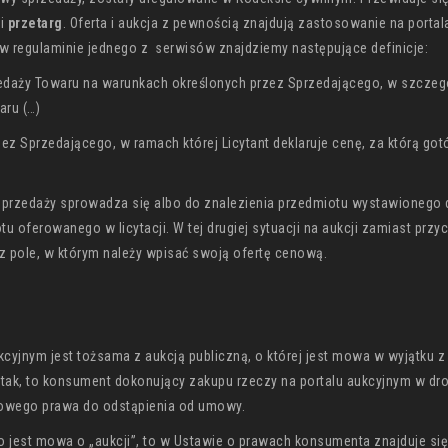
i
przetarg
. Oferta i aukcja z pewnością znajdują zastosowanie na portal
w regulaminie jednego z serwisów znajdziemy następujące definicje:
daży Towaru na warunkach określonych przez Sprzedającego, w szczeg
aru (…)
zez Sprzedającego, w ramach której Licytant deklaruje cenę, za którą got
rzedaży sprowadza się albo do znalezienia przedmiotu wystawionego 
tu oferowanego w licytacji. W tej drugiej sytuacji na aukcji zamiast przy
oraz pole, w którym należy wpisać swoją ofertę cenową.
ukcyjnym jest tożsama z aukcją publiczną, o której jest mowa w wyjątku z
 tak, to konsument dokonujący zakupu rzeczy na portalu aukcyjnym w dr
awowego prawa do odstąpienia od umowy.
o jest mowa o „aukcji”, to w Ustawie o prawach konsumenta znajduje się