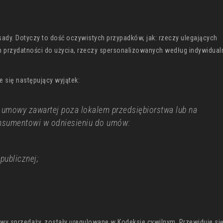
sady. Dotyczy to dość oczywistych przypadków, jak: rzeczy ulegających
n przydatności do użycia, rzeczy spersonalizowanych według indywidua
e się następujący wyjątek:
d umowy zawartej poza lokalem przedsiębiorstwa lub na
onsumentowi w odniesieniu do umów:
publicznej;
y sprzedaży, zostały uregulowane w Kodeksie cywilnym. Przewiduje si