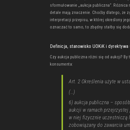
sformułowanie „aukcja publiczna”. Różnica m
detale mają znaczenie. Choćby dlatego, że z
interpretacji przepisu, w której określony je
oznaczać to samo, to zbędny stałby się doda
Definicja, stanowisko UOKiK i dyrektywa 
Czy aukcja publiczna różni się od aukcji? By
konsumenta:
Art. 2 Określenia użyte w us
(…)
6) aukcja publiczna – sposó
aukcji w ramach przejrzystej
w niej fizycznie uczestniczą 
zobowiązany do zawarcia u