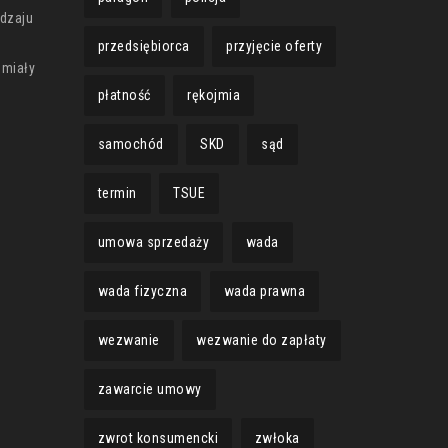
odzaju
przedsiębiorca
przyjęcie oferty
 miały
płatność
rękojmia
samochód
SKD
sąd
termin
TSUE
umowa sprzedaży
wada
wada fizyczna
wada prawna
wezwanie
wezwanie do zapłaty
zawarcie umowy
zwrot konsumencki
zwłoka