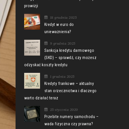
prowizji
18 grudnia 2025
Kredyt w euro do
unieważnienia?
9 grudnia 2025
Sankcja kredytu darmowego
(SKD) – sprawdź, czy możesz
odzyskać koszty kredytu
1 grudnia 2025
Kredyty frankowe – aktualny
stan orzecznictwa i dlaczego
warto działać teraz
25 stycznia 2020
Przebite numery samochodu –
wada fizyczna czy prawna?