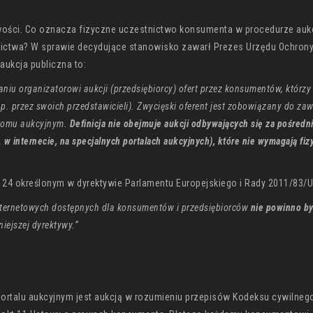
iwości. Co oznacza fizyczne uczestnictwo konsumenta w procedurze auk
ictwa? W sprawie decydujące stanowisko zawarł Prezes Urzędu Ochron
aukcja publiczna to:
iu organizatorowi aukcji (przedsiębiorcy) ofert przez konsumentów, którzy 
p. przez swoich przedstawicieli). Zwycięski oferent jest zobowiązany do za
w domu aukcyjnym.
Definicja nie obejmuje aukcji odbywających się za pośred
w internecie, na specjalnych portalach aukcyjnych), które nie wymagają fiz
r 24 określonym w dyrektywie Parlamentu Europejskiego i Rady 2011/83/U
internetowych dostępnych dla konsumentów i przedsiębiorców
nie powinno b
iejszej dyrektywy.”
portalu aukcyjnym jest aukcją w rozumieniu przepisów Kodeksu cywilnego