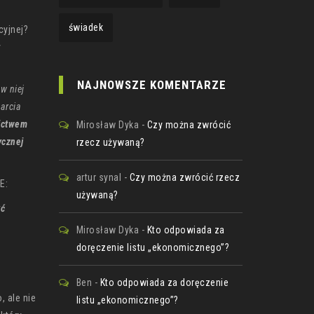
świadek
cyjnej?
y
NAJNOWSZE KOMENTARZE
w niej
warcia
nictwem
Mirosław Dyka
-
Czy można zwrócić
ycznej
rzecz używaną?
artur synal
-
Czy można zwrócić rzecz
E:
używaną?
yć
Mirosław Dyka
-
Kto odpowiada za
doręczenie listu „ekonomicznego”?
Ben
-
Kto odpowiada za doręczenie
, ale nie
listu „ekonomicznego”?