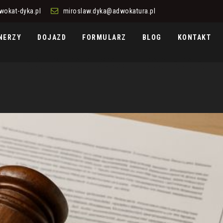
wokat-dyka.pl
miroslaw.dyka@adwokatura.pl
NERZY
DOJAZD
FORMULARZ
BLOG
KONTAKT
Tag Archives:
licytacja
Licytacja