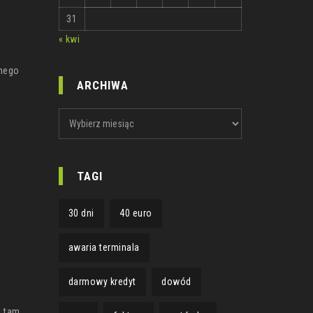
31
« kwi
lnego
ARCHIWA
ARCHIWA
TAGI
30 dni
40 euro
awaria terminala
darmowy kredyt
dowód
ę tam