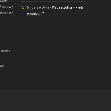
który
27 ustawy
Mirosław Dyka
-
Wada istotna – kiedy
– może on
występuje?
ą osobą
awo