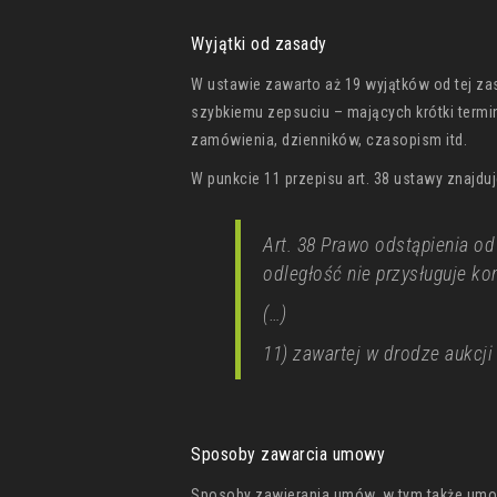
Wyjątki od zasady
W ustawie zawarto aż 19 wyjątków od tej za
szybkiemu zepsuciu – mających krótki termi
zamówienia, dzienników, czasopism itd.
W punkcie 11 przepisu art. 38 ustawy znajduj
Art. 38 Prawo odstąpienia o
odległość nie przysługuje k
(…)
11) zawartej w drodze aukcji 
Sposoby zawarcia umowy
Sposoby zawierania umów, w tym także umow