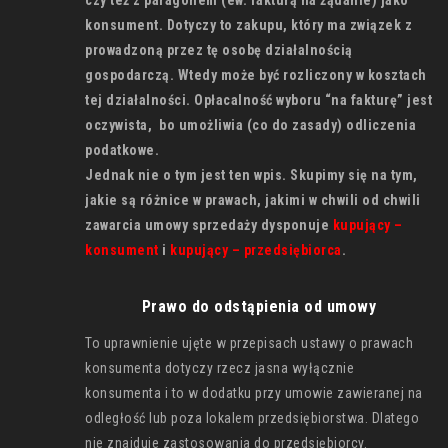
czy też z paragonem (ew. fakturą na żądanie) jako
konsument. Dotyczy to zakupu, który ma związek z
prowadzoną przez tę osobę działalnością
gospodarczą. Wtedy może być rozliczony w kosztach
tej działalności. Opłacalność wyboru “na fakturę” jest
oczywista, bo umożliwia (co do zasady) odliczenia
podatkowe.
Jednak nie o tym jest ten wpis. Skupimy się na tym,
jakie są różnice w prawach, jakimi w chwili od chwili
zawarcia umowy sprzedaży dysponuje
kupujący –
konsument
i
kupujący – przedsiębiorca
.
Prawo do odstąpienia od umowy
To uprawnienie ujęte w przepisach ustawy o prawach
konsumenta dotyczy rzecz jasna wyłącznie
konsumenta i to w dodatku przy umowie zawieranej na
odległość lub poza lokalem przedsiębiorstwa. Dlatego
nie znajduje zastosowania do przedsiębiorcy.