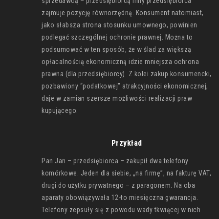
sprzedawcą – przedsiębiorcą inny przedsiębiorca
zajmuje pozycję równorzędną. Konsument natomiast,
jako słabsza strona stosunku umownego, powinien
podlegać szczególnej ochronie prawnej. Można to
podsumować w ten sposób, że w ślad za większą
opłacalnością ekonomiczną idzie mniejsza ochrona
prawna (dla przedsiębiorcy). Z kolei zakup konsumencki,
pozbawiony “podatkowej” atrakcyjności ekonomicznej,
daje w zamian szersze możliwości realizacji praw
kupującego.
Przykład
Pan Jan – przedsiębiorca – zakupił dwa telefony
komórkowe. Jeden dla siebie, „na firmę”, na fakturę VAT,
drugi do użytku prywatnego – z paragonem. Na oba
aparaty obowiązywała 12-to miesięczna gwarancja.
Telefony zepsuły się z powodu wady tkwiącej w nich