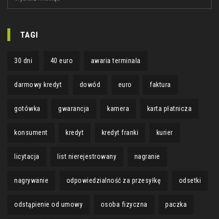
TAGI
30 dni
40 euro
awaria terminala
darmowy kredyt
dowód
euro
faktura
gotówka
gwarancja
kamera
karta płatnicza
konsument
kredyt
kredyt franki
kurier
licytacja
list nierejestrowany
nagranie
nagrywanie
odpowiedzialność za przesyłkę
odsetki
odstąpienie od umowy
osoba fizyczna
paczka