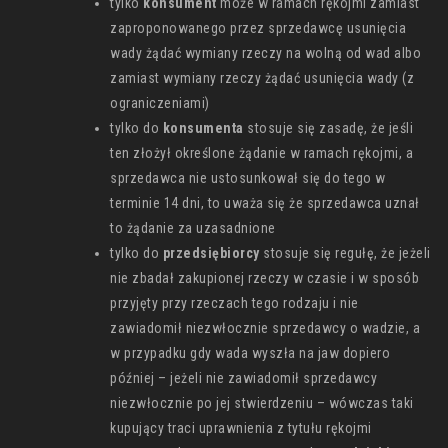
tylko
konsument
może w ramach rękojmi zamiast
zaproponowanego przez sprzedawcę usunięcia
wady żądać wymiany rzeczy na wolną od wad albo
zamiast wymiany rzeczy żądać usunięcia wady (z
ograniczeniami)
tylko do
konsumenta
stosuje się zasadę, że jeśli
ten złożył określone żądanie w ramach rękojmi, a
sprzedawca nie ustosunkował się do tego w
terminie 14 dni, to uważa się że sprzedawca uznał
to żądanie za uzasadnione
tylko do
przedsiębiorcy
stosuje się regułę, że jeżeli
nie zbadał zakupionej rzeczy w czasie i w sposób
przyjęty przy rzeczach tego rodzaju i nie
zawiadomił niezwłocznie sprzedawcy o wadzie, a
w przypadku gdy wada wyszła na jaw dopiero
później – jeżeli nie zawiadomił sprzedawcy
niezwłocznie po jej stwierdzeniu – wówczas taki
kupujący traci uprawnienia z tytułu rękojmi