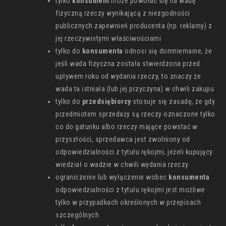
tylko
konsument
może powołać się na wadę
fizyczną rzeczy wynikającą z niezgodności
publicznych zapewnień producenta (np. reklamy) z
jej rzeczywistymi właściwościami
tylko do
konsumenta
odnosi się domniemanie, że
jeśli wada fizyczna została stwierdzona przed
upływem roku od wydania rzeczy, to znaczy że
wada ta istniała (lub jej przyczyna) w chwili zakupu
tylko do
przedsiębiorcy
stosuje się zasadę, że gdy
przedmiotem sprzedaży są rzeczy oznaczone tylko
co do gatunku albo rzeczy mające powstać w
przyszłości, sprzedawca jest zwolniony od
odpowiedzialności z tytułu rękojmi, jeżeli kupujący
wiedział o wadzie w chwili wydania rzeczy
ograniczenie lub wyłączenie wobec
konsumenta
odpowiedzialności z tytułu rękojmi jest możliwe
tylko w przypadkach określonych w przepisach
szczególnych