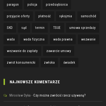
paragon
policja
przedsiębiorca
przyjęcie oferty
płatność
rękojmia
samochód
SKD
sąd
termin
TSUE
umowa sprzedaży
wada
wada fizyczna
wada prawna
wezwanie
wezwanie do zapłaty
zawarcie umowy
zwrot konsumencki
zwłoka
świadek
NAJNOWSZE KOMENTARZE
Mirosław Dyka
-
Czy można zwrócić rzecz używaną?