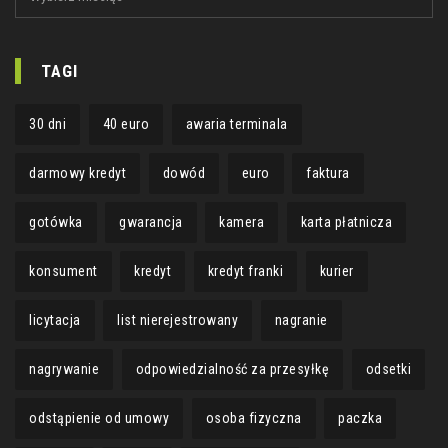
TAGI
30 dni
40 euro
awaria terminala
darmowy kredyt
dowód
euro
faktura
gotówka
gwarancja
kamera
karta płatnicza
konsument
kredyt
kredyt franki
kurier
licytacja
list nierejestrowany
nagranie
nagrywanie
odpowiedzialność za przesyłkę
odsetki
odstąpienie od umowy
osoba fizyczna
paczka